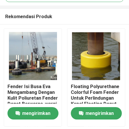
Rekomendasi Produk
Fender Isi Busa Eva
Floating Polyurethane
Rumah
Mengambang Dengan
Colorful Foam Fender
Kulit Poliuretan Fender
Untuk Perlindungan
Donat Berwarna-warni
Kapal Floating Donut
Produk
Laut
Fender
mengirimkan
mengirimkan
permintaan
permintaan
Tentang kami