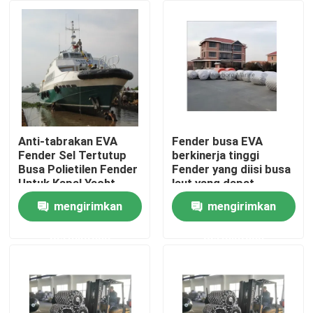
Tur Pabrik
Kontrol kualitas
Hubungi kami
Anti-tabrakan EVA
Fender busa EVA
Fender Sel Tertutup
berkinerja tinggi
Busa Polietilen Fender
Fender yang diisi busa
Berita
Untuk Kapal Yacht
laut yang dapat
disesuaikan
mengirimkan
mengirimkan
sepenuhnya
kasus
permintaan
permintaan
Fender Pneumatik Yokohama
Fender Pneumatik Hidro