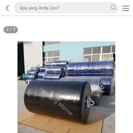
2
/
7