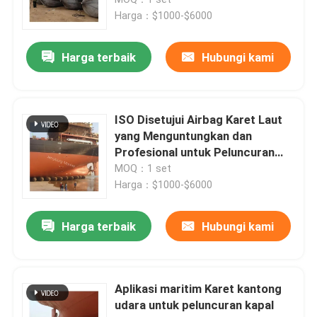
Harga：$1000-$6000
Fender Pneumatik Mengambang
Harga terbaik
Hubungi kami
Airbag Karet Laut
ISO Disetujui Airbag Karet Laut
busa diisi fender
yang Menguntungkan dan
Profesional untuk Peluncuran
dan Angkat Kapal
MOQ：1 set
Selang Oli Laut
Harga：$1000-$6000
Peluncuran kapal airbag
Harga terbaik
Hubungi kami
Airbag Pengangkat Berat
Aplikasi maritim Karet kantong
udara untuk peluncuran kapal
Pelampung Navigasi Laut