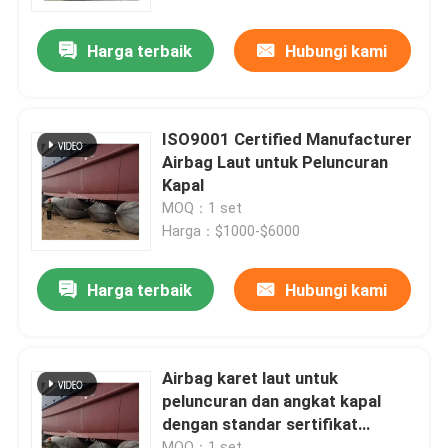
Harga terbaik
Hubungi kami
Tur Pabrik
Kontrol kualitas
ISO9001 Certified Manufacturer
Airbag Laut untuk Peluncuran
Hubungi kami
Kapal
MOQ：1 set
Harga：$1000-$6000
Berita
Harga terbaik
Hubungi kami
kasus
Fender Pneumatik Yokohama
Airbag karet laut untuk
peluncuran dan angkat kapal
dengan standar sertifikat
Fender Pneumatik Hidro
ISO14409
MOQ：1 set