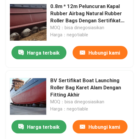
0.8m * 12m Peluncuran Kapal
Rubber Airbag Natural Rubber
Roller Bags Dengan Sertifikat
CCS
MOQ：bisa dinegosiasikan
Harga：negotiable
Harga terbaik
Hubungi kami
BV Sertifikat Boat Launching
Roller Bag Karet Alam Dengan
Fitting Akhir
MOQ：bisa dinegosiasikan
Harga：negotiable
Harga terbaik
Hubungi kami