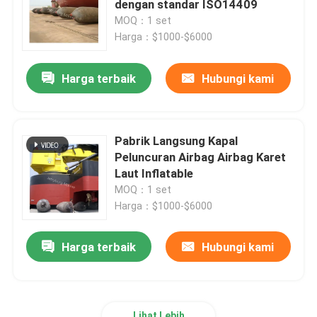
dengan standar ISO14409
MOQ：1 set
Mooring Pelampung
Harga：$1000-$6000
Harga terbaik
Hubungi kami
Rantai Jangkar Laut
Fender Karet Laut
Pabrik Langsung Kapal
Peluncuran Airbag Airbag Karet
Boom Pengendalian tumpahan minyak
Laut Inflatable
MOQ：1 set
Harga：$1000-$6000
Harga terbaik
Hubungi kami
Lihat Lebih