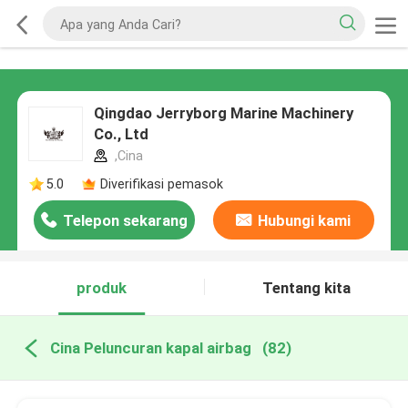
Qingdao Jerryborg Marine Machinery
Co., Ltd
,Cina
5.0
Diverifikasi pemasok
Telepon sekarang
Hubungi kami
produk
Tentang kita
Cina Peluncuran kapal airbag
(82)