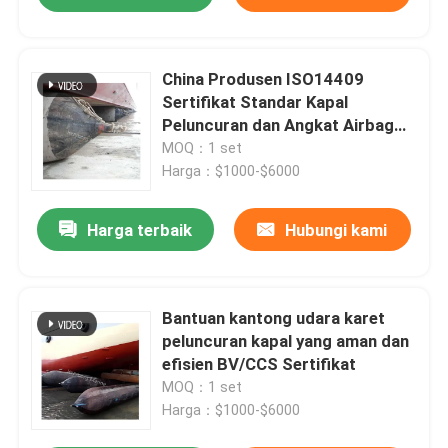
China Produsen ISO14409
Sertifikat Standar Kapal
Peluncuran dan Angkat Airbag
Karet Laut
MOQ：1 set
Harga：$1000-$6000
Harga terbaik
Hubungi kami
Bantuan kantong udara karet
peluncuran kapal yang aman dan
efisien BV/CCS Sertifikat
MOQ：1 set
Harga：$1000-$6000