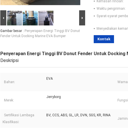
Kemasan rincian:
Waktu pengiriman:
Syarat-syarat pemb
Menyediakan kema
Gambar besar :
Penyerapan Energi Tinggi BV Donut
Fender Untuk Docking Marine EVA Bumper
Kontak
Penyerapan Energi Tinggi BV Donut Fender Untuk Docking
Deskripsi
EVA
Bahan:
Warna
Jerryborg
Merek:
Fungsi
Sertifikasi Lembaga
BV, CCS, ABS, GL, LR, DVN, SGS, KR, RINA
Jamin
Klasifikasi: