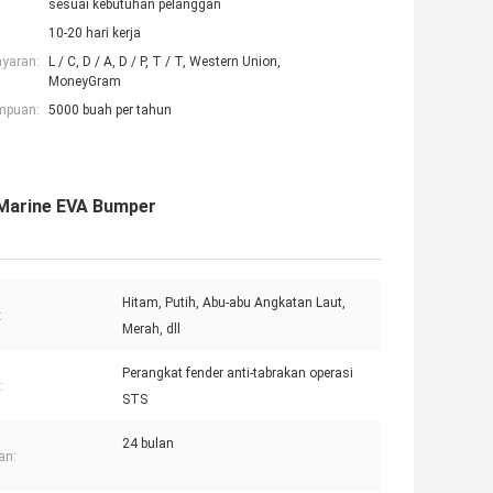
sesuai kebutuhan pelanggan
10-20 hari kerja
ayaran:
L / C, D / A, D / P, T / T, Western Union,
MoneyGram
mpuan:
5000 buah per tahun
 Marine EVA Bumper
Hitam, Putih, Abu-abu Angkatan Laut,
:
Merah, dll
Perangkat fender anti-tabrakan operasi
:
STS
24 bulan
an: