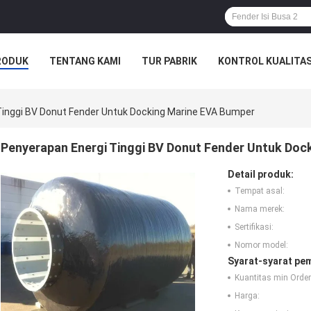
RODUK
TENTANG KAMI
TUR PABRIK
KONTROL KUALITA
Tinggi BV Donut Fender Untuk Docking Marine EVA Bumper
Penyerapan Energi Tinggi BV Donut Fender Untuk Doc
Detail produk:
Tempat asal:
Nama merek:
Sertifikasi:
Nomor model:
Syarat-syarat pe
Kuantitas min Order
Harga: