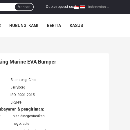
Quote request suatu
Mencari
|
Indonesian
S
HUBUNGI KAMI
BERITA
KASUS
king Marine EVA Bumper
Shandong, Cina
Jerryborg
ISO: 9001-2015
JRB-PF
mbayaran & pengiriman:
:
bisa dinegosiasikan
negotiable