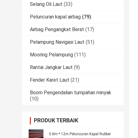
Selang Oli Laut
(33)
Peluncuran kapal airbag
(79)
Airbag Pengangkat Berat
(17)
Pelampung Navigasi Laut
(51)
Mooring Pelampung
(111)
Rantai Jangkar Laut
(9)
Fender Karet Laut
(21)
Boom Pengendalian tumpahan minyak
(10)
PRODUK TERBAIK
0.8m * 12m Peluncuran Kapal Rubber