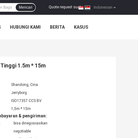
Quote request suatu
Mencari
|
Indonesian
S
HUBUNGI KAMI
BERITA
KASUS
Tinggi 1.5m * 15m
Shandong, Cina
Jerryborg
ISO17357 CCS BV
1,5m * 15m
mbayaran & pengiriman:
:
bisa dinegosiasikan
negotiable