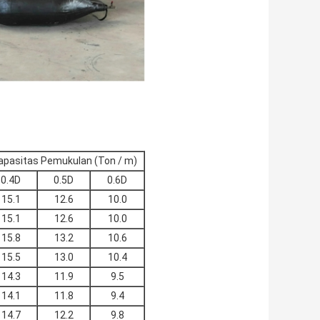
apasitas Pemukulan (Ton / m)
0.4D
0.5D
0.6D
15.1
12.6
10.0
15.1
12.6
10.0
15.8
13.2
10.6
15.5
13.0
10.4
14.3
11.9
9.5
14.1
11.8
9.4
14.7
12.2
9.8