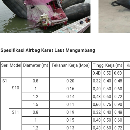
Spesifikasi Airbag Karet Laut Mengambang
Seri
Model
Diameter (m)
Tekanan Kerja (Mpa)
Tinggi Kerja (m)
K
0.4D
0.5D
0.6D
S1
0.8
0,20
0.32
0,40
0,48
S10
1
0.16
0,40
0,50
0,60
1.2
0.14
0,48
0,60
0.72
1.5
0.11
0,60
0,75
0,90
S11
0.8
0.19
0.32
0,40
0,48
1
0.15
0,40
0,50
0,60
1.2
0.13
0,48
0,60
0.72