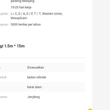
packing telanjang
10-20 hari kerja
ayaran:
L / C, D / A, D / P, T / T, Western Union,
MoneyGram
mpuan:
5000 lembar per tahun
gi 1.5m * 15m
:
Disesuaikan
ntuk:
badan silinder
:
Karet alam
 name:
Jerryborg