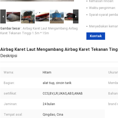
Kemasan rincian:
Waktu pengiriman:
Syarat-syarat pemb
Menyediakan kema
Gambar besar :
Airbag Karet Laut Mengambang Airbag
Karet Tekanan Tinggi 1.5m * 15m
Kontak
Airbag Karet Laut Mengambang Airbag Karet Tekanan Ting
Deskripsi
Warna:
Hitam
Ukuran
Bagian:
alat tiup, cincin tarik
Membe
sertifikat:
CCS,BV,LR,UKAS,ABS,ANAB
Bahan
Jaminan:
24 bulan
brand
Tempat asal:
Qingdao, Cina