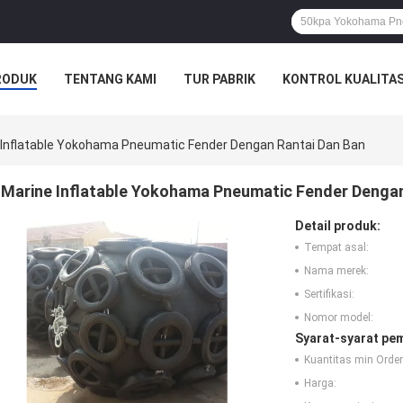
RODUK
TENTANG KAMI
TUR PABRIK
KONTROL KUALITA
 Inflatable Yokohama Pneumatic Fender Dengan Rantai Dan Ban
Marine Inflatable Yokohama Pneumatic Fender Dengan
Detail produk:
Tempat asal:
Nama merek:
Sertifikasi:
Nomor model:
Syarat-syarat pe
Kuantitas min Order
Harga: