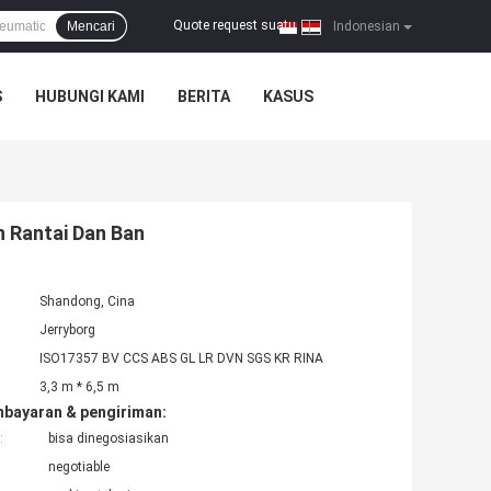
Quote request suatu
Mencari
|
Indonesian
S
HUBUNGI KAMI
BERITA
KASUS
 Rantai Dan Ban
Shandong, Cina
Jerryborg
ISO17357 BV CCS ABS GL LR DVN SGS KR RINA
3,3 m * 6,5 m
mbayaran & pengiriman:
:
bisa dinegosiasikan
negotiable