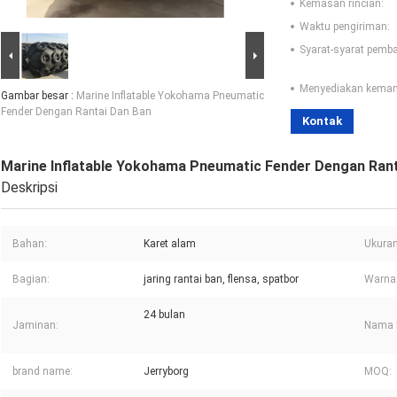
Kemasan rincian:
Waktu pengiriman:
Syarat-syarat pemb
Menyediakan kema
Gambar besar :
Marine Inflatable Yokohama Pneumatic
Fender Dengan Rantai Dan Ban
Kontak
Marine Inflatable Yokohama Pneumatic Fender Dengan Rant
Deskripsi
Bahan:
Karet alam
Ukuran
Bagian:
jaring rantai ban, flensa, spatbor
Warna
24 bulan
Jaminan:
Nama 
brand name:
Jerryborg
MOQ: