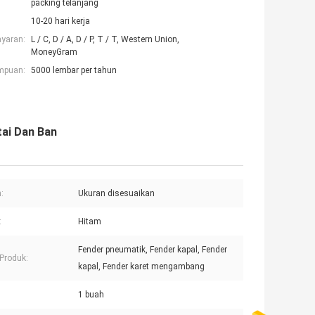
packing telanjang
10-20 hari kerja
ayaran:
L / C, D / A, D / P, T / T, Western Union,
MoneyGram
mpuan:
5000 lembar per tahun
ai Dan Ban
:
Ukuran disesuaikan
:
Hitam
Fender pneumatik, Fender kapal, Fender
Produk:
kapal, Fender karet mengambang
1 buah